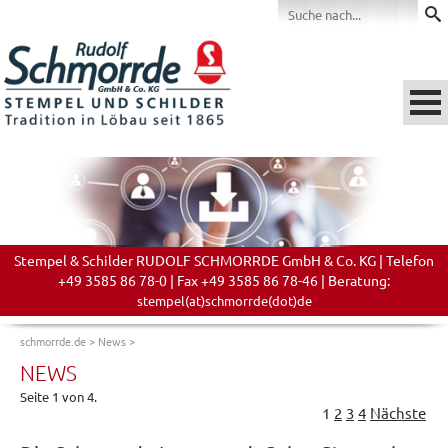
Stempel & Schilder RUDOLF SCHMORRDE GmbH & Co. KG | Telefon
+49 3585 86 78-0 | Fax +49 3585 86 78-46 | Beratung:
stempel(at)schmorrde(dot)de
schmorrde.de
>
News
>
NEWS
Seite 1 von 4.
1
2
3
4
Nächste