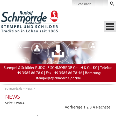
Stempel & Schilder RUDOLF SCHMORRDE GmbH & Co. KG | Telefon
+49 3585 86 78-0 | Fax +49 3585 86 78-46 | Beratung:
stempel(at)schmorrde(dot)de
schmorrde.de
>
News
>
NEWS
Seite 2 von 4.
Vorherige
1
2
3
4
Nächste