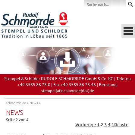
Stempel & Schilder RUDOLF SCHMORRDE GmbH & Co. KG | Telefon
+49 3585 86 78-0 | Fax +49 3585 86 78-46 | Beratung:
stempel(at)schmorrde(dot)de
schmorrde.de
>
News
>
NEWS
Seite 2 von 4.
Vorherige
1
2
3
4
Nächste