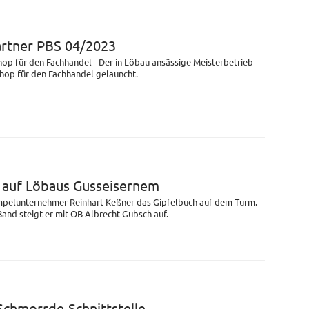
artner PBS 04/2023
op für den Fachhandel - Der in Löbau ansässige Meisterbetrieb
Shop für den Fachhandel gelauncht.
m auf Löbaus Gusseisernem
empelunternehmer Reinhart Keßner das Gipfelbuch auf dem Turm.
and steigt er mit OB Albrecht Gubsch auf.
 Schmorrde-Schnittstelle