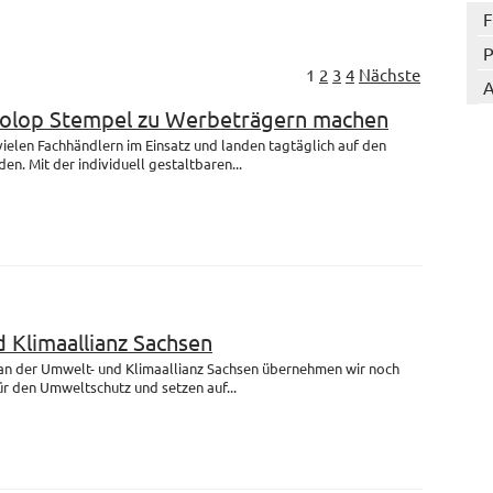
F
P
1
2
3
4
Nächste
A
Colop Stempel zu Werbeträgern machen
 vielen Fachhändlern im Einsatz und landen tagtäglich auf den
en. Mit der individuell gestaltbaren...
 Klimaallianz Sachsen
 an der Umwelt- und Klimaallianz Sachsen übernehmen wir noch
r den Umweltschutz und setzen auf...