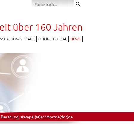
seit über 160 Jahren
ESSE & DOWNLOADS
ONLINE-PORTAL
NEWS
 Beratung:
stempel(at)schmorrde(dot)de