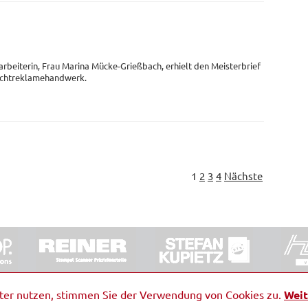
arbeiterin, Frau Marina Mücke-Grießbach, erhielt den Meisterbrief
Lichtreklamehandwerk.
1
2
3
4
Nächste
ORRDE GmbH & Co. KG
|
Impressum
|
Barrierefreiheit
|
Ko
iter nutzen, stimmen Sie der Verwendung von Cookies zu.
Weit