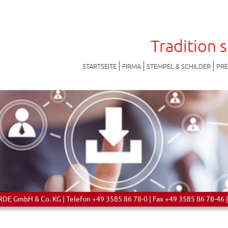
Tradition 
STARTSEITE
FIRMA
STEMPEL & SCHILDER
PR
 GmbH & Co. KG | Telefon +49 3585 86 78-0 | Fax +49 3585 86 78-46 |