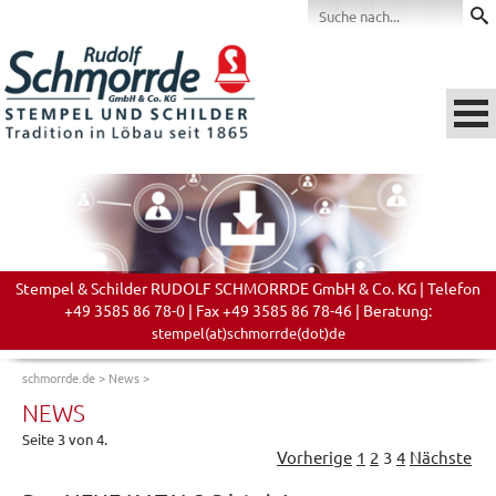
Stempel & Schilder RUDOLF SCHMORRDE GmbH & Co. KG | Telefon
+49 3585 86 78-0 | Fax +49 3585 86 78-46 | Beratung:
stempel(at)schmorrde(dot)de
schmorrde.de
>
News
>
NEWS
Seite 3 von 4.
Vorherige
1
2
3
4
Nächste