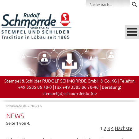
Stempel & Schilder RUDOLF SCHMORRDE GmbH & Co. KG | Telefon
+49 3585 86 78-0 | Fax +49 3585 86 78-46 | Beratung:
stempel(at)schmorrde(dot)de
schmorrde.de
>
News
>
NEWS
Seite 1 von 4.
1
2
3
4
Nächste