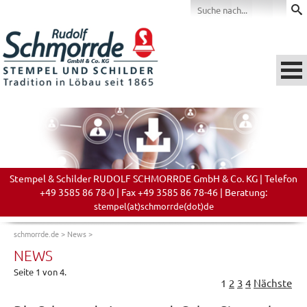
Stempel & Schilder RUDOLF SCHMORRDE GmbH & Co. KG | Telefon
+49 3585 86 78-0 | Fax +49 3585 86 78-46 | Beratung:
stempel(at)schmorrde(dot)de
schmorrde.de
>
News
>
NEWS
Seite 1 von 4.
1
2
3
4
Nächste