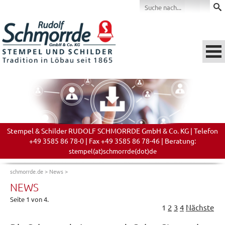
Stempel & Schilder RUDOLF SCHMORRDE GmbH & Co. KG | Telefon
+49 3585 86 78-0 | Fax +49 3585 86 78-46 | Beratung:
stempel(at)schmorrde(dot)de
schmorrde.de
>
News
>
NEWS
Seite 1 von 4.
1
2
3
4
Nächste