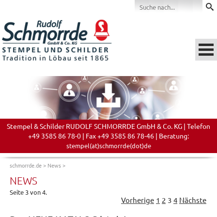
Stempel & Schilder RUDOLF SCHMORRDE GmbH & Co. KG | Telefon
+49 3585 86 78-0 | Fax +49 3585 86 78-46 | Beratung:
stempel(at)schmorrde(dot)de
schmorrde.de
>
News
>
NEWS
Seite 3 von 4.
Vorherige
1
2
3
4
Nächste