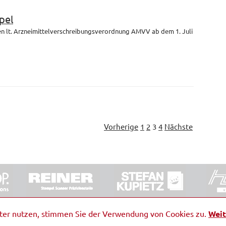
pel
en lt. Arzneimittelverschreibungsverordnung AMVV ab dem 1. Juli
Vorherige
1
2
3
4
Nächste
ORRDE GmbH & Co. KG
|
Impressum
|
Barrierefreiheit
|
Ko
iter nutzen, stimmen Sie der Verwendung von Cookies zu.
Weit