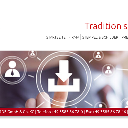
Tradition 
STARTSEITE
FIRMA
STEMPEL & SCHILDER
PR
 GmbH & Co. KG | Telefon +49 3585 86 78-0 | Fax +49 3585 86 78-46 |