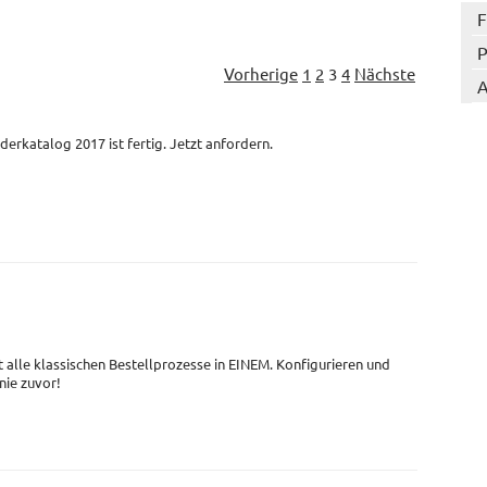
F
P
Vorherige
1
2
3
4
Nächste
A
derkatalog 2017 ist fertig. Jetzt anfordern.
t alle klassischen Bestellprozesse in EINEM. Konfigurieren und
 nie zuvor!