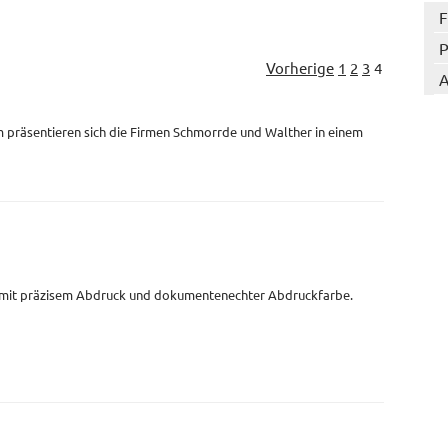
F
P
Vorherige
1
2
3
4
A
 präsentieren sich die Firmen Schmorrde und Walther in einem
 mit präzisem Abdruck und dokumentenechter Abdruckfarbe.