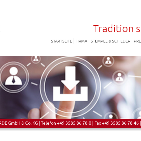
Tradition 
STARTSEITE
FIRMA
STEMPEL & SCHILDER
PR
 GmbH & Co. KG | Telefon +49 3585 86 78-0 | Fax +49 3585 86 78-46 |