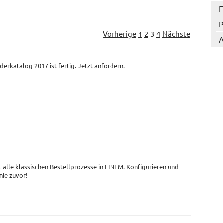
F
P
Vorherige
1
2
3
4
Nächste
A
derkatalog 2017 ist fertig. Jetzt anfordern.
t alle klassischen Bestellprozesse in EINEM. Konfigurieren und
 nie zuvor!