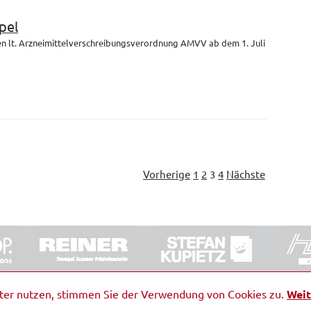
pel
en lt. Arzneimittelverschreibungsverordnung AMVV ab dem 1. Juli
Vorherige
1
2
3
4
Nächste
ORRDE GmbH & Co. KG
|
Impressum
|
Barrierefreiheit
|
Ko
iter nutzen, stimmen Sie der Verwendung von Cookies zu.
Weit