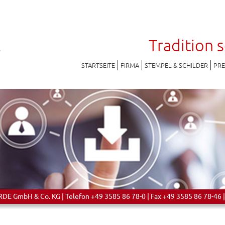
Tradition 
STARTSEITE
FIRMA
STEMPEL & SCHILDER
PR
 GmbH & Co. KG | Telefon +49 3585 86 78-0 | Fax +49 3585 86 78-46 |