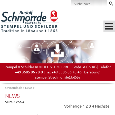
Stempel & Schilder RUDOLF SCHMORRDE GmbH & Co. KG | Telefon
+49 3585 86 78-0 | Fax +49 3585 86 78-46 | Beratung:
stempel(at)schmorrde(dot)de
schmorrde.de
>
News
>
NEWS
Seite 2 von 4.
Vorherige
1
2
3
4
Nächste