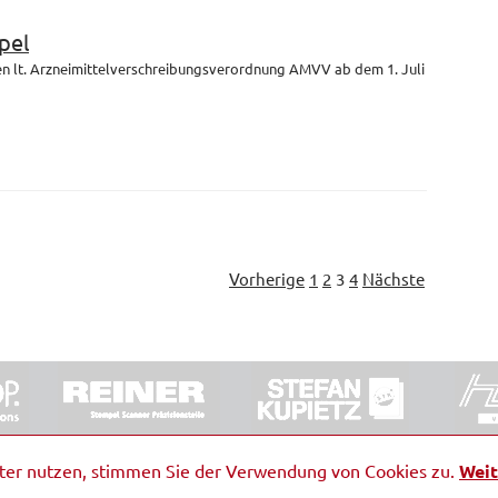
pel
en lt. Arzneimittelverschreibungsverordnung AMVV ab dem 1. Juli
Vorherige
1
2
3
4
Nächste
ORRDE GmbH & Co. KG
|
Impressum
|
Barrierefreiheit
|
Ko
iter nutzen, stimmen Sie der Verwendung von Cookies zu.
Weit