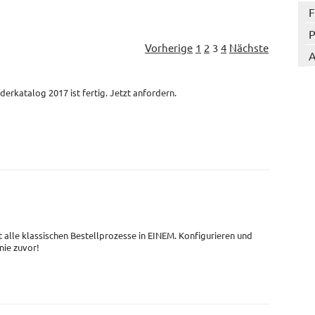
F
P
Vorherige
1
2
3
4
Nächste
A
derkatalog 2017 ist fertig. Jetzt anfordern.
t alle klassischen Bestellprozesse in EINEM. Konfigurieren und
 nie zuvor!