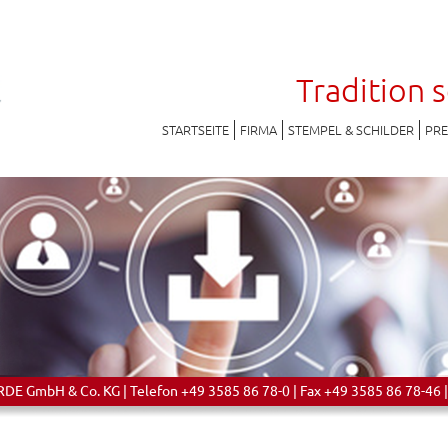
Tradition 
STARTSEITE
FIRMA
STEMPEL & SCHILDER
PR
 GmbH & Co. KG | Telefon +49 3585 86 78-0 | Fax +49 3585 86 78-46 |