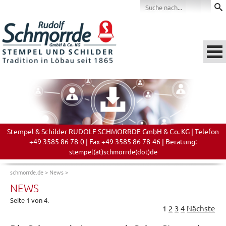
Stempel & Schilder RUDOLF SCHMORRDE GmbH & Co. KG | Telefon
+49 3585 86 78-0 | Fax +49 3585 86 78-46 | Beratung:
stempel(at)schmorrde(dot)de
schmorrde.de
>
News
>
NEWS
Seite 1 von 4.
1
2
3
4
Nächste