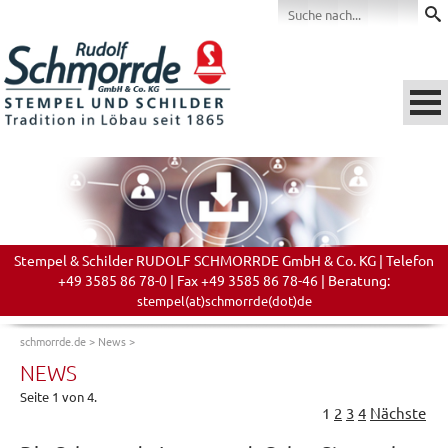
Stempel & Schilder RUDOLF SCHMORRDE GmbH & Co. KG | Telefon
+49 3585 86 78-0 | Fax +49 3585 86 78-46 | Beratung:
stempel(at)schmorrde(dot)de
schmorrde.de
>
News
>
NEWS
Seite 1 von 4.
1
2
3
4
Nächste