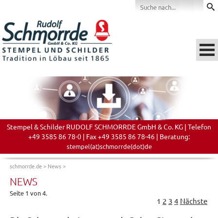
Stempel & Schilder RUDOLF SCHMORRDE GmbH & Co. KG | Telefon
+49 3585 86 78-0 | Fax +49 3585 86 78-46 | Beratung:
stempel(at)schmorrde(dot)de
schmorrde.de
>
News
>
NEWS
Seite 1 von 4.
1
2
3
4
Nächste