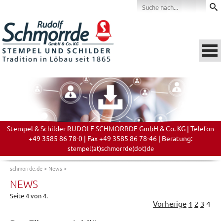
Stempel & Schilder RUDOLF SCHMORRDE GmbH & Co. KG | Telefon
+49 3585 86 78-0 | Fax +49 3585 86 78-46 | Beratung:
stempel(at)schmorrde(dot)de
schmorrde.de
>
News
>
NEWS
Seite 4 von 4.
Vorherige
1
2
3
4