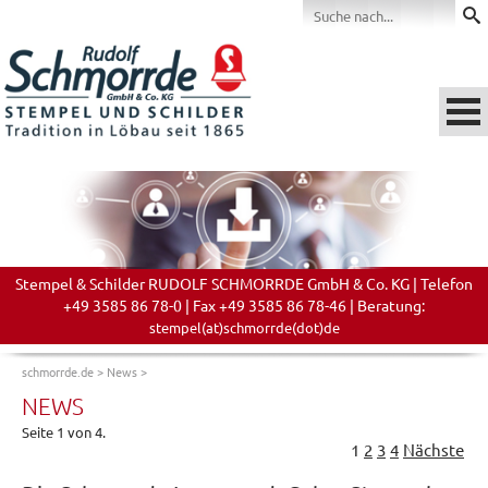
Stempel & Schilder RUDOLF SCHMORRDE GmbH & Co. KG | Telefon
+49 3585 86 78-0 | Fax +49 3585 86 78-46 | Beratung:
stempel(at)schmorrde(dot)de
schmorrde.de
>
News
>
NEWS
Seite 1 von 4.
1
2
3
4
Nächste