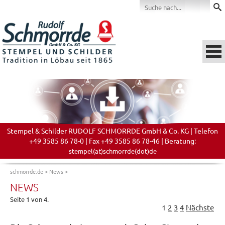
Stempel & Schilder RUDOLF SCHMORRDE GmbH & Co. KG | Telefon
+49 3585 86 78-0 | Fax +49 3585 86 78-46 | Beratung:
stempel(at)schmorrde(dot)de
schmorrde.de
>
News
>
NEWS
Seite 1 von 4.
1
2
3
4
Nächste