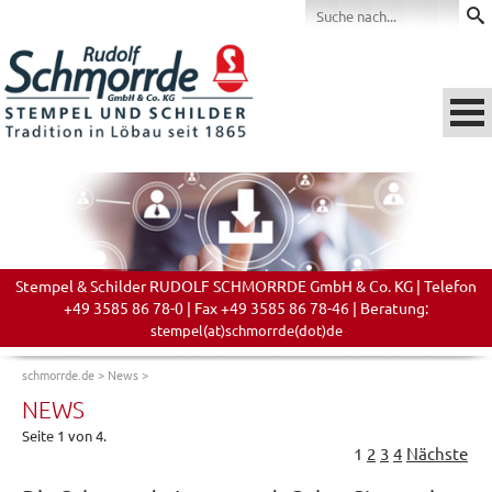
Stempel & Schilder RUDOLF SCHMORRDE GmbH & Co. KG | Telefon
+49 3585 86 78-0 | Fax +49 3585 86 78-46 | Beratung:
stempel(at)schmorrde(dot)de
schmorrde.de
>
News
>
NEWS
Seite 1 von 4.
1
2
3
4
Nächste