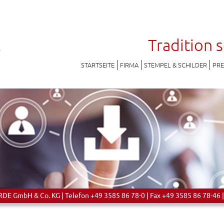
Tradition 
STARTSEITE
FIRMA
STEMPEL & SCHILDER
PR
 GmbH & Co. KG | Telefon +49 3585 86 78-0 | Fax +49 3585 86 78-46 |