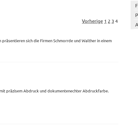
F
P
Vorherige
1
2
3
4
A
 präsentieren sich die Firmen Schmorrde und Walther in einem
 mit präzisem Abdruck und dokumentenechter Abdruckfarbe.