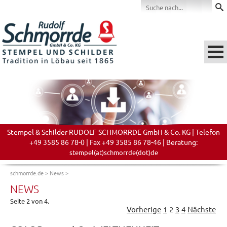
Stempel & Schilder RUDOLF SCHMORRDE GmbH & Co. KG | Telefon
+49 3585 86 78-0 | Fax +49 3585 86 78-46 | Beratung:
stempel(at)schmorrde(dot)de
schmorrde.de
>
News
>
NEWS
Seite 2 von 4.
Vorherige
1
2
3
4
Nächste