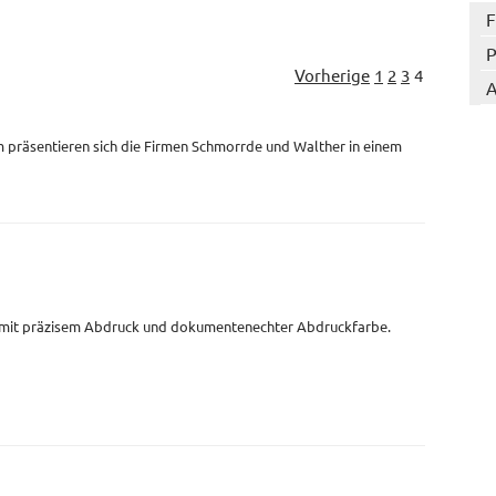
F
P
Vorherige
1
2
3
4
A
 präsentieren sich die Firmen Schmorrde und Walther in einem
 mit präzisem Abdruck und dokumentenechter Abdruckfarbe.