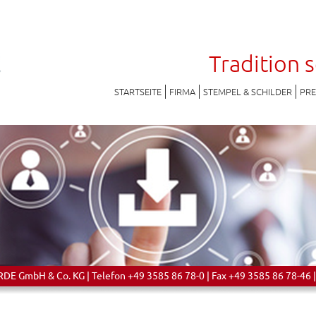
Tradition 
STARTSEITE
FIRMA
STEMPEL & SCHILDER
PR
 GmbH & Co. KG | Telefon +49 3585 86 78-0 | Fax +49 3585 86 78-46 |