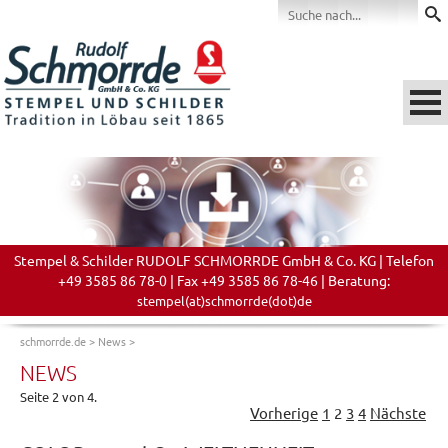
Stempel & Schilder RUDOLF SCHMORRDE GmbH & Co. KG | Telefon
+49 3585 86 78-0 | Fax +49 3585 86 78-46 | Beratung:
stempel(at)schmorrde(dot)de
schmorrde.de
>
News
>
NEWS
Seite 2 von 4.
Vorherige
1
2
3
4
Nächste