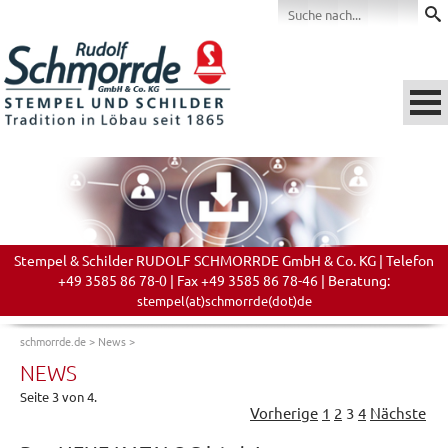
Stempel & Schilder RUDOLF SCHMORRDE GmbH & Co. KG | Telefon
+49 3585 86 78-0 | Fax +49 3585 86 78-46 | Beratung:
stempel(at)schmorrde(dot)de
schmorrde.de
>
News
>
NEWS
Seite 3 von 4.
Vorherige
1
2
3
4
Nächste