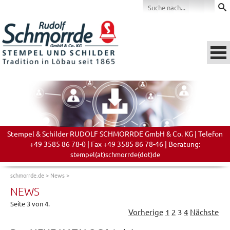
Stempel & Schilder RUDOLF SCHMORRDE GmbH & Co. KG | Telefon
+49 3585 86 78-0 | Fax +49 3585 86 78-46 | Beratung:
stempel(at)schmorrde(dot)de
schmorrde.de
>
News
>
NEWS
Seite 3 von 4.
Vorherige
1
2
3
4
Nächste