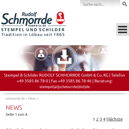
Stempel & Schilder RUDOLF SCHMORRDE GmbH & Co. KG | Telefon
+49 3585 86 78-0 | Fax +49 3585 86 78-46 | Beratung:
stempel(at)schmorrde(dot)de
schmorrde.de
>
News
>
NEWS
Seite 1 von 4.
1
2
3
4
Nächste