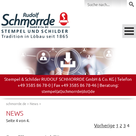
Stempel & Schilder RUDOLF SCHMORRDE GmbH & Co. KG | Telefon
+49 3585 86 78-0 | Fax +49 3585 86 78-46 | Beratung:
stempel(at)schmorrde(dot)de
schmorrde.de
>
News
>
NEWS
Seite 4 von 4.
Vorherige
1
2
3
4