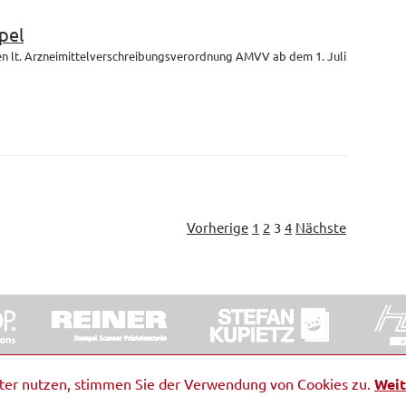
pel
en lt. Arzneimittelverschreibungsverordnung AMVV ab dem 1. Juli
Vorherige
1
2
3
4
Nächste
ORRDE GmbH & Co. KG
|
Impressum
|
Barrierefreiheit
|
Ko
iter nutzen, stimmen Sie der Verwendung von Cookies zu.
Weit