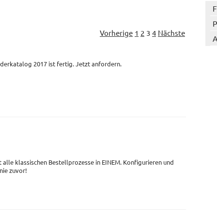
F
P
Vorherige
1
2
3
4
Nächste
A
derkatalog 2017 ist fertig. Jetzt anfordern.
t alle klassischen Bestellprozesse in EINEM. Konfigurieren und
 nie zuvor!