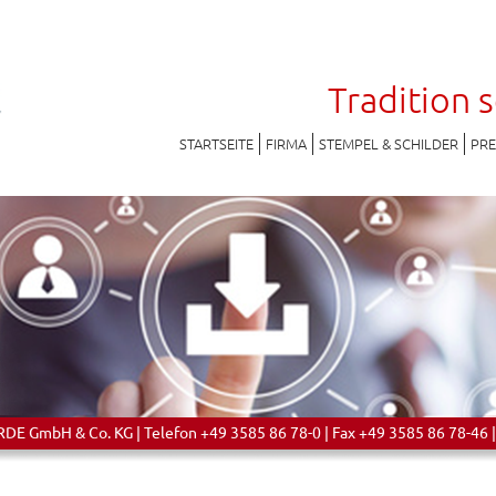
Tradition 
STARTSEITE
FIRMA
STEMPEL & SCHILDER
PR
 GmbH & Co. KG | Telefon +49 3585 86 78-0 | Fax +49 3585 86 78-46 |