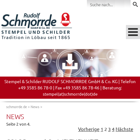
Stempel & Schilder RUDOLF SCHMORRDE GmbH & Co. KG | Telefon
+49 3585 86 78-0 | Fax +49 3585 86 78-46 | Beratung:
stempel(at)schmorrde(dot)de
schmorrde.de
>
News
>
NEWS
Seite 2 von 4.
Vorherige
1
2
3
4
Nächste