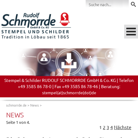
Stempel & Schilder RUDOLF SCHMORRDE GmbH & Co. KG | Telefon
+49 3585 86 78-0 | Fax +49 3585 86 78-46 | Beratung:
stempel(at)schmorrde(dot)de
schmorrde.de
>
News
>
NEWS
Seite 1 von 4.
1
2
3
4
Nächste