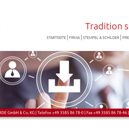
Tradition 
STARTSEITE
FIRMA
STEMPEL & SCHILDER
PR
 GmbH & Co. KG | Telefon +49 3585 86 78-0 | Fax +49 3585 86 78-46 |