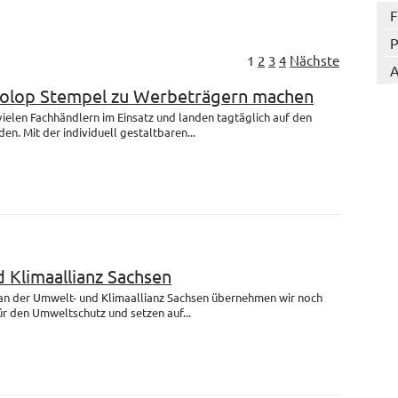
F
P
1
2
3
4
Nächste
A
Colop Stempel zu Werbeträgern machen
 vielen Fachhändlern im Einsatz und landen tagtäglich auf den
en. Mit der individuell gestaltbaren...
 Klimaallianz Sachsen
 an der Umwelt- und Klimaallianz Sachsen übernehmen wir noch
r den Umweltschutz und setzen auf...