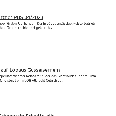
artner PBS 04/2023
op für den Fachhandel - Der in Löbau ansässige Meisterbetrieb
Shop für den Fachhandel gelauncht.
m auf Löbaus Gusseisernem
empelunternehmer Reinhart Keßner das Gipfelbuch auf dem Turm.
and steigt er mit OB Albrecht Gubsch auf.
 Schmorrde-Schnittstelle