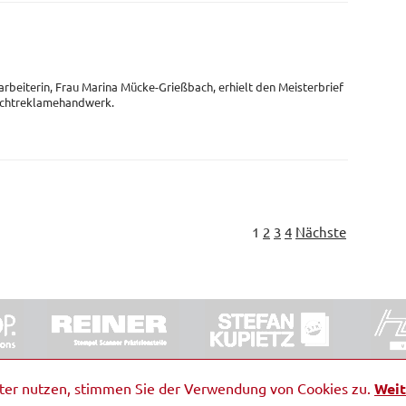
arbeiterin, Frau Marina Mücke-Grießbach, erhielt den Meisterbrief
Lichtreklamehandwerk.
1
2
3
4
Nächste
ORRDE GmbH & Co. KG
|
Impressum
|
Barrierefreiheit
|
Ko
iter nutzen, stimmen Sie der Verwendung von Cookies zu.
Weit