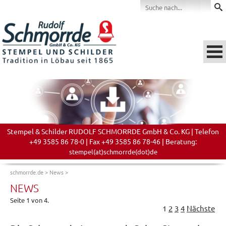
Stempel & Schilder RUDOLF SCHMORRDE GmbH & Co. KG | Telefon
+49 3585 86 78-0 | Fax +49 3585 86 78-46 | Beratung:
stempel(at)schmorrde(dot)de
schmorrde.de
>
News
>
NEWS
Seite 1 von 4.
1
2
3
4
Nächste