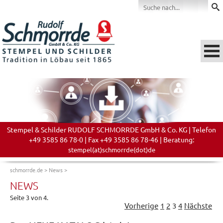
Stempel & Schilder RUDOLF SCHMORRDE GmbH & Co. KG | Telefon
+49 3585 86 78-0 | Fax +49 3585 86 78-46 | Beratung:
stempel(at)schmorrde(dot)de
schmorrde.de
>
News
>
NEWS
Seite 3 von 4.
Vorherige
1
2
3
4
Nächste