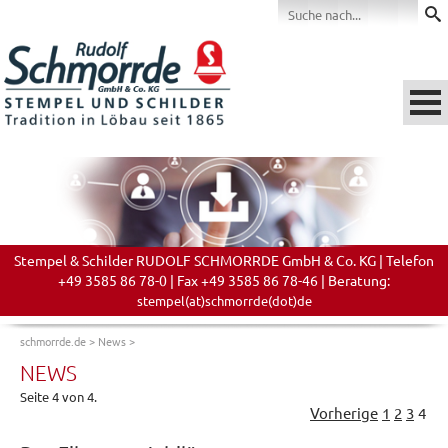
Stempel & Schilder RUDOLF SCHMORRDE GmbH & Co. KG | Telefon
+49 3585 86 78-0 | Fax +49 3585 86 78-46 | Beratung:
stempel(at)schmorrde(dot)de
schmorrde.de
>
News
>
NEWS
Seite 4 von 4.
Vorherige
1
2
3
4