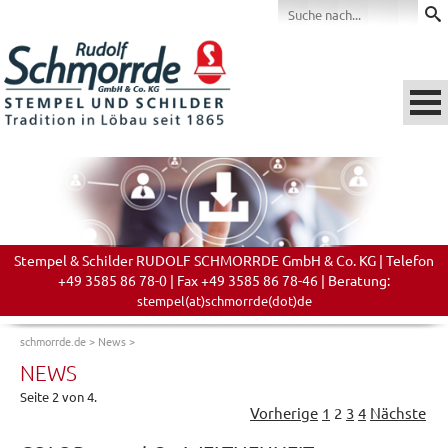
Stempel & Schilder RUDOLF SCHMORRDE GmbH & Co. KG | Telefon
+49 3585 86 78-0 | Fax +49 3585 86 78-46 | Beratung:
stempel(at)schmorrde(dot)de
schmorrde.de
>
News
>
NEWS
Seite 2 von 4.
Vorherige
1
2
3
4
Nächste