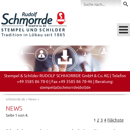
Stempel & Schilder RUDOLF SCHMORRDE GmbH & Co. KG | Telefon
+49 3585 86 78-0 | Fax +49 3585 86 78-46 | Beratung:
stempel(at)schmorrde(dot)de
schmorrde.de
>
News
>
NEWS
Seite 1 von 4.
1
2
3
4
Nächste