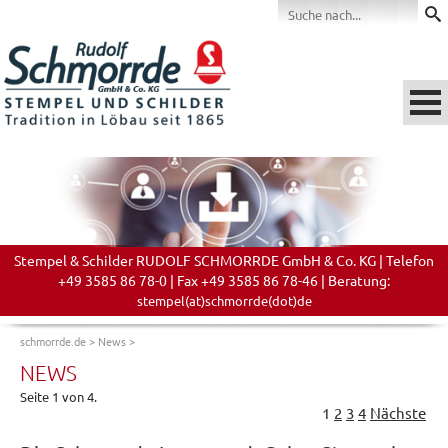
Stempel & Schilder RUDOLF SCHMORRDE GmbH & Co. KG | Telefon
+49 3585 86 78-0 | Fax +49 3585 86 78-46 | Beratung:
stempel(at)schmorrde(dot)de
schmorrde.de
>
News
>
NEWS
Seite 1 von 4.
1
2
3
4
Nächste