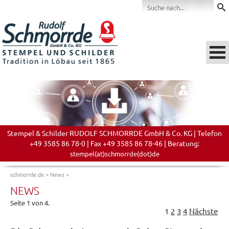
Stempel & Schilder RUDOLF SCHMORRDE GmbH & Co. KG | Telefon
+49 3585 86 78-0 | Fax +49 3585 86 78-46 | Beratung:
stempel(at)schmorrde(dot)de
schmorrde.de
>
News
>
NEWS
Seite 1 von 4.
1
2
3
4
Nächste