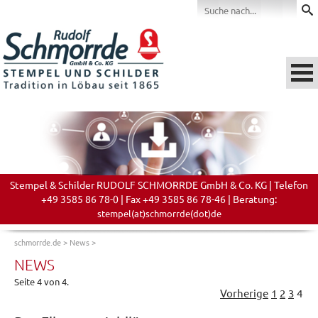
Stempel & Schilder RUDOLF SCHMORRDE GmbH & Co. KG | Telefon
+49 3585 86 78-0 | Fax +49 3585 86 78-46 | Beratung:
stempel(at)schmorrde(dot)de
schmorrde.de
>
News
>
NEWS
Seite 4 von 4.
Vorherige
1
2
3
4