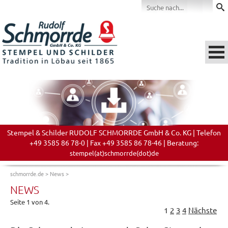
Stempel & Schilder RUDOLF SCHMORRDE GmbH & Co. KG | Telefon
+49 3585 86 78-0 | Fax +49 3585 86 78-46 | Beratung:
stempel(at)schmorrde(dot)de
schmorrde.de
>
News
>
NEWS
Seite 1 von 4.
1
2
3
4
Nächste