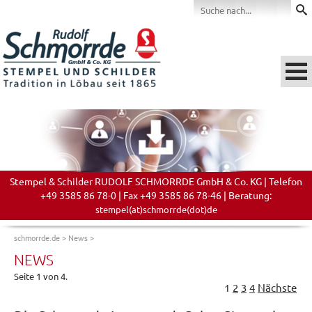
Stempel & Schilder RUDOLF SCHMORRDE GmbH & Co. KG | Telefon
+49 3585 86 78-0 | Fax +49 3585 86 78-46 | Beratung:
stempel(at)schmorrde(dot)de
schmorrde.de
>
News
>
NEWS
Seite 1 von 4.
1
2
3
4
Nächste