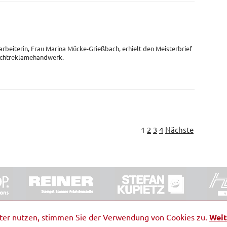
arbeiterin, Frau Marina Mücke-Grießbach, erhielt den Meisterbrief
Lichtreklamehandwerk.
1
2
3
4
Nächste
ORRDE GmbH & Co. KG
|
Impressum
|
Barrierefreiheit
|
Ko
iter nutzen, stimmen Sie der Verwendung von Cookies zu.
Weit