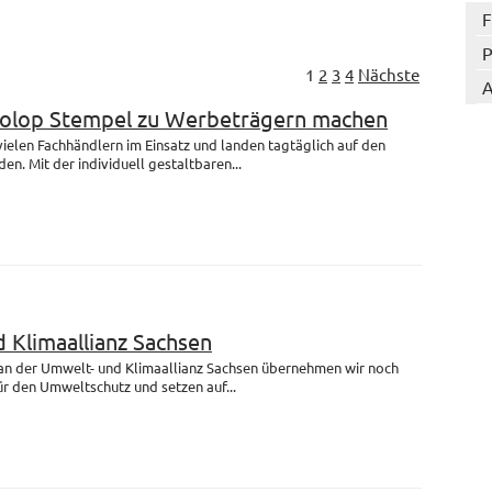
F
P
1
2
3
4
Nächste
A
Colop Stempel zu Werbeträgern machen
 vielen Fachhändlern im Einsatz und landen tagtäglich auf den
en. Mit der individuell gestaltbaren...
 Klimaallianz Sachsen
 an der Umwelt- und Klimaallianz Sachsen übernehmen wir noch
r den Umweltschutz und setzen auf...