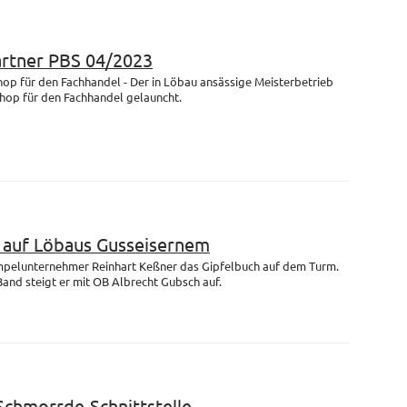
artner PBS 04/2023
op für den Fachhandel - Der in Löbau ansässige Meisterbetrieb
Shop für den Fachhandel gelauncht.
m auf Löbaus Gusseisernem
empelunternehmer Reinhart Keßner das Gipfelbuch auf dem Turm.
and steigt er mit OB Albrecht Gubsch auf.
 Schmorrde-Schnittstelle