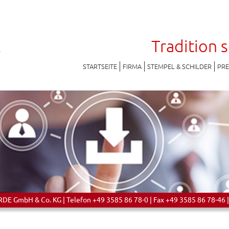
Tradition 
STARTSEITE
FIRMA
STEMPEL & SCHILDER
PR
 GmbH & Co. KG | Telefon +49 3585 86 78-0 | Fax +49 3585 86 78-46 |