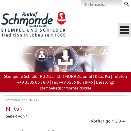
Stempel & Schilder RUDOLF SCHMORRDE GmbH & Co. KG | Telefon
+49 3585 86 78-0 | Fax +49 3585 86 78-46 | Beratung:
stempel(at)schmorrde(dot)de
schmorrde.de
>
News
>
NEWS
Seite 4 von 4.
Vorherige
1
2
3
4