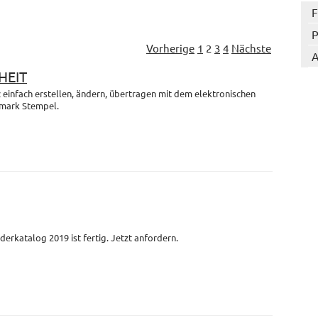
F
P
Vorherige
1
2
3
4
Nächste
A
HEIT
einfach erstellen, ändern, übertragen mit dem elektronischen
mark Stempel.
derkatalog 2019 ist fertig. Jetzt anfordern.