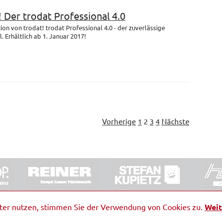
! Der trodat Professional 4.0
on von trodat! trodat Professional 4.0 - der zuverlässige
 Erhältlich ab 1. Januar 2017!
Vorherige
1
2
3
4
Nächste
ORRDE GmbH & Co. KG
|
Impressum
|
Barrierefreiheit
|
Ko
iter nutzen, stimmen Sie der Verwendung von Cookies zu.
Weit