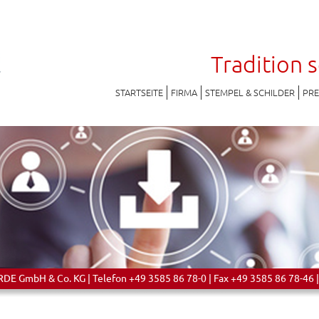
Tradition 
STARTSEITE
FIRMA
STEMPEL & SCHILDER
PR
 GmbH & Co. KG | Telefon +49 3585 86 78-0 | Fax +49 3585 86 78-46 |