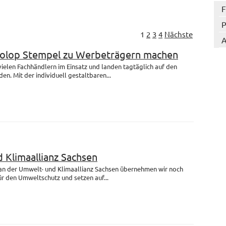
F
P
1
2
3
4
Nächste
A
Colop Stempel zu Werbeträgern machen
 vielen Fachhändlern im Einsatz und landen tagtäglich auf den
en. Mit der individuell gestaltbaren...
 Klimaallianz Sachsen
 an der Umwelt- und Klimaallianz Sachsen übernehmen wir noch
r den Umweltschutz und setzen auf...