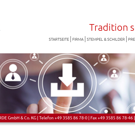
Tradition 
STARTSEITE
FIRMA
STEMPEL & SCHILDER
PR
 GmbH & Co. KG | Telefon +49 3585 86 78-0 | Fax +49 3585 86 78-46 |