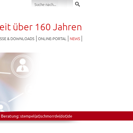
seit über 160 Jahren
ESSE & DOWNLOADS
ONLINE-PORTAL
NEWS
 Beratung:
stempel(at)schmorrde(dot)de