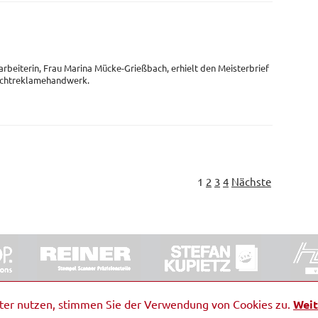
arbeiterin, Frau Marina Mücke-Grießbach, erhielt den Meisterbrief
Lichtreklamehandwerk.
1
2
3
4
Nächste
ORRDE GmbH & Co. KG
|
Impressum
|
Barrierefreiheit
|
Ko
iter nutzen, stimmen Sie der Verwendung von Cookies zu.
Weit