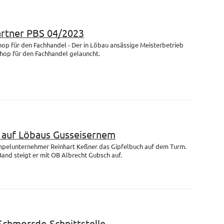
artner PBS 04/2023
op für den Fachhandel - Der in Löbau ansässige Meisterbetrieb
Shop für den Fachhandel gelauncht.
m auf Löbaus Gusseisernem
empelunternehmer Reinhart Keßner das Gipfelbuch auf dem Turm.
and steigt er mit OB Albrecht Gubsch auf.
 Schmorrde-Schnittstelle