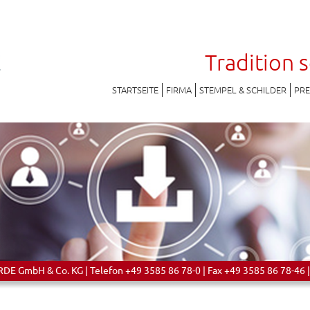
Tradition 
STARTSEITE
FIRMA
STEMPEL & SCHILDER
PR
 GmbH & Co. KG | Telefon +49 3585 86 78-0 | Fax +49 3585 86 78-46 |