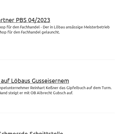
artner PBS 04/2023
op für den Fachhandel - Der in Löbau ansässige Meisterbetrieb
Shop für den Fachhandel gelauncht.
m auf Löbaus Gusseisernem
empelunternehmer Reinhart Keßner das Gipfelbuch auf dem Turm.
and steigt er mit OB Albrecht Gubsch auf.
 Schmorrde-Schnittstelle