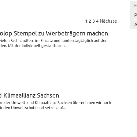
F
P
1
2
3
4
Nächste
A
Colop Stempel zu Werbeträgern machen
 vielen Fachhändlern im Einsatz und landen tagtäglich auf den
en. Mit der individuell gestaltbaren...
 Klimaallianz Sachsen
 an der Umwelt- und Klimaallianz Sachsen übernehmen wir noch
r den Umweltschutz und setzen auf...