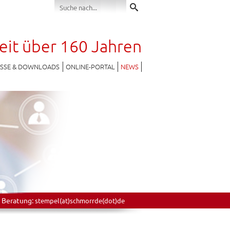
seit über 160 Jahren
ESSE & DOWNLOADS
ONLINE-PORTAL
NEWS
 Beratung:
stempel(at)schmorrde(dot)de