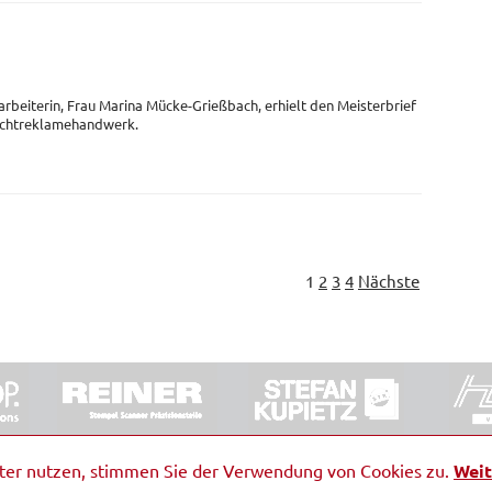
arbeiterin, Frau Marina Mücke-Grießbach, erhielt den Meisterbrief
Lichtreklamehandwerk.
1
2
3
4
Nächste
ORRDE GmbH & Co. KG
|
Impressum
|
Barrierefreiheit
|
Ko
iter nutzen, stimmen Sie der Verwendung von Cookies zu.
Weit