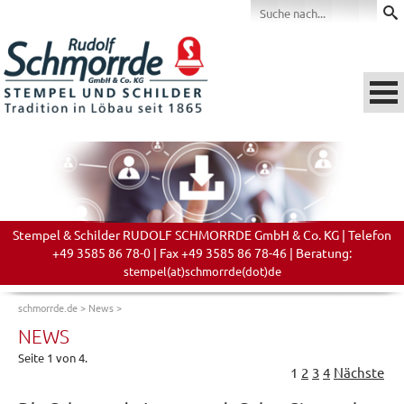
Stempel & Schilder RUDOLF SCHMORRDE GmbH & Co. KG | Telefon
+49 3585 86 78-0 | Fax +49 3585 86 78-46 | Beratung:
stempel(at)schmorrde(dot)de
schmorrde.de
>
News
>
NEWS
Seite 1 von 4.
1
2
3
4
Nächste