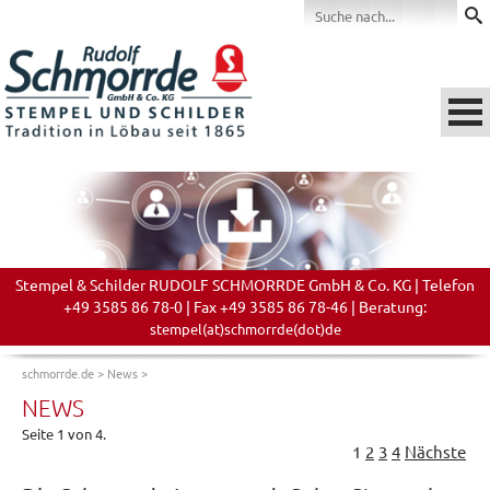
Stempel & Schilder RUDOLF SCHMORRDE GmbH & Co. KG | Telefon
+49 3585 86 78-0 | Fax +49 3585 86 78-46 | Beratung:
stempel(at)schmorrde(dot)de
schmorrde.de
>
News
>
NEWS
Seite 1 von 4.
1
2
3
4
Nächste